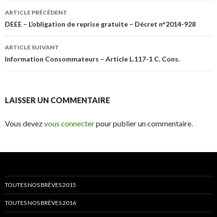
Navigation
ARTICLE PRÉCÉDENT
des
DEEE – L’obligation de reprise gratuite – Décret n°2014-928
articles
ARTICLE SUIVANT
Information Consommateurs – Article L.117-1 C. Cons.
LAISSER UN COMMENTAIRE
Vous devez
vous connecter
pour publier un commentaire.
TOUTES NOS BRÈVES 2015
TOUTES NOS BRÈVES 2016