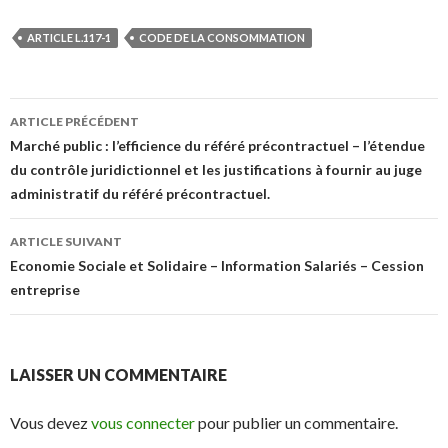
ARTICLE L.117-1
CODE DE LA CONSOMMATION
Navigation
ARTICLE PRÉCÉDENT
des
Marché public : l’efficience du référé précontractuel – l’étendue
du contrôle juridictionnel et les justifications à fournir au juge
articles
administratif du référé précontractuel.
ARTICLE SUIVANT
Economie Sociale et Solidaire – Information Salariés – Cession
entreprise
LAISSER UN COMMENTAIRE
Vous devez
vous connecter
pour publier un commentaire.