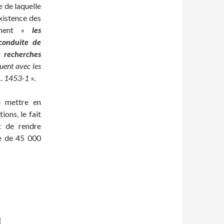
 de laquelle
xistence des
sément
«
les
 conduite de
e recherches
uent avec les
 L. 1453-1
».
e mettre en
ions, le fait
t de rendre
de de 45 000