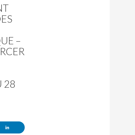
NT
DES
UE –
ORCER
 28