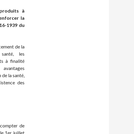
produits à
enforcer la
016-1939 du
cement de la
 santé, les
s à finalité
s avantages
 de la santé,
xistence des
 compter de
e 1er juillet