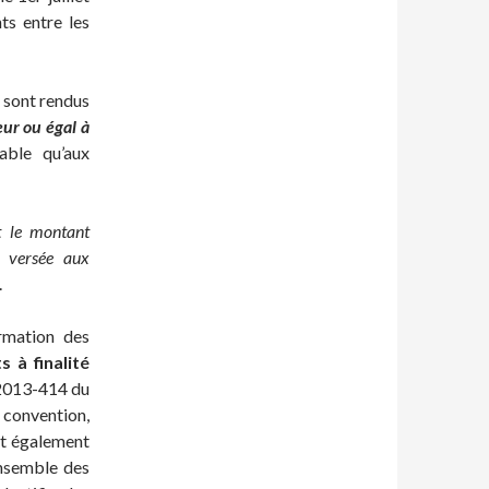
ts entre les
 sont rendus
ur ou égal à
able qu’aux
t le montant
n versée aux
.
ormation des
s à finalité
n°2013-414 du
a convention,
ont également
ensemble des