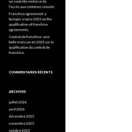
un contrôle renforcé de
l’accès aux contenus sexuels
Franchise agreement: a
bumper crop in 2025 on the
qualification of franchise
agreements.
Contrat de franchise : une
belle moisson en 2025 sur la
qualification du contrat de
franchise.
COMMENTAIRES RÉCENTS
ARCHIVES
juillet 2026
avril 2026
décembre 2025
novembre 2025
octobre 2025