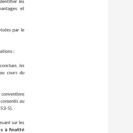
entifier les
vantages et
visées par le
ations :
onclues, les
 au cours du
 conventions
 consentis au
453-5).
esant sur les
s à finalité