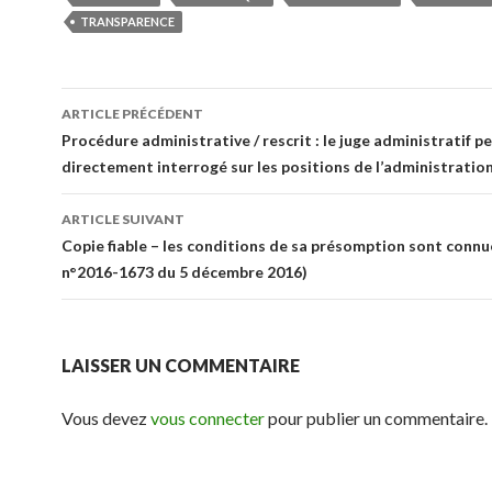
TRANSPARENCE
Navigation
ARTICLE PRÉCÉDENT
des
Procédure administrative / rescrit : le juge administratif p
directement interrogé sur les positions de l’administratio
articles
ARTICLE SUIVANT
Copie fiable – les conditions de sa présomption sont conn
n°2016-1673 du 5 décembre 2016)
LAISSER UN COMMENTAIRE
Vous devez
vous connecter
pour publier un commentaire.