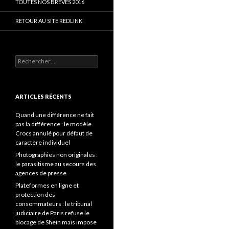
TOUTES NOS BRÈVES 2016
RETOUR AU SITE REDLINK
Rechercher :
ARTICLES RÉCENTS
Quand une différence ne fait
pas la différence : le modèle
Crocs annulé pour défaut de
caractère individuel
Photographies non originales :
le parasitisme au secours des
agences de presse
Plateformes en ligne et
protection des
consommateurs : le tribunal
judiciaire de Paris refuse le
blocage de Shein mais impose