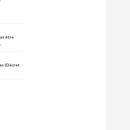
eut être
n
ues (Décret