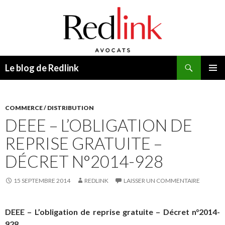
Recherche
Le blog de Redlink
ALLER
MENU
AU
PRINCI
CONTENU
COMMERCE / DISTRIBUTION
DEEE – L’OBLIGATION DE
REPRISE GRATUITE –
DÉCRET N°2014-928
15 SEPTEMBRE 2014
REDLINK
LAISSER UN COMMENTAIRE
DEEE – L’obligation de reprise gratuite – Décret n°2014-
928