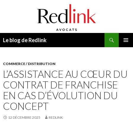
Recherche
Le blog de Redlink
ALLER
MENU
AU
PRINCI
CONTENU
COMMERCE / DISTRIBUTION
L’ASSISTANCE AU CŒUR DU
CONTRAT DE FRANCHISE
EN CAS D’ÉVOLUTION DU
CONCEPT
12 DÉCEMBRE 2025
REDLINK